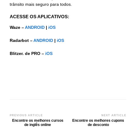
trânsito mais seguro para todos.
ACESSE OS APLICATIVOS:
Waze –
ANDROID
|
iOS
Radarbot
–
ANDROID
|
iOS
Blitzer. de
PRO –
iOS
Post
PREVIOUS ARTICLE
NEXT ARTICLE
Encontre os melhores cursos
Encontre os melhores cupons
Navigation
de inglês online
de desconto