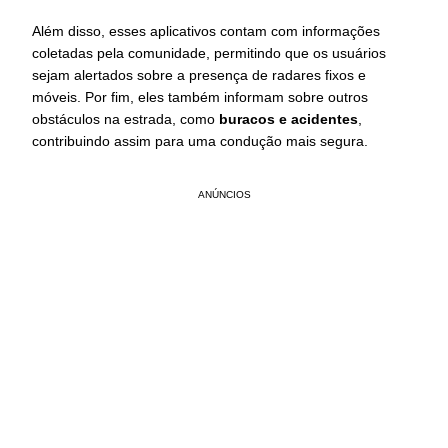
Além disso, esses aplicativos contam com informações
coletadas pela comunidade, permitindo que os usuários
sejam alertados sobre a presença de radares fixos e
móveis. Por fim, eles também informam sobre outros
obstáculos na estrada, como
buracos e acidentes
,
contribuindo assim para uma condução mais segura.
ANÚNCIOS