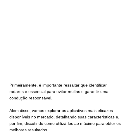
Primeiramente, é importante ressaltar que identificar
radares é essencial para evitar multas e garantir uma
condução responsável.
Além disso, vamos explorar os aplicativos mais eficazes
disponíveis no mercado, detalhando suas características e,
por fim, discutindo como utilizá-los ao máximo para obter os
melhores resultados.