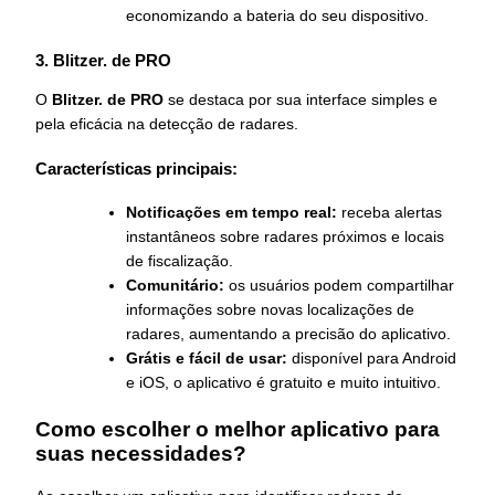
economizando a bateria do seu dispositivo.
3. Blitzer. de PRO
O
Blitzer. de PRO
se destaca por sua interface simples e
pela eficácia na detecção de radares.
Características principais:
Notificações em tempo real:
receba alertas
instantâneos sobre radares próximos e locais
de fiscalização.
Comunitário:
os usuários podem compartilhar
informações sobre novas localizações de
radares, aumentando a precisão do aplicativo.
Grátis e fácil de usar:
disponível para Android
e iOS, o aplicativo é gratuito e muito intuitivo.
Como escolher o melhor aplicativo para
suas necessidades?