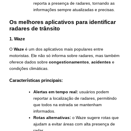
reporta a presença de radares, tornando as
informações sempre atualizadas e precisas.
Os melhores aplicativos para identificar
radares de trânsito
1. Waze
O
Waze
é um dos aplicativos mais populares entre
motoristas. Ele não só informa sobre radares, mas também
oferece dados sobre
congestionamentos
,
acidentes
e
condições climáticas.
Características principais:
Alertas em tempo real:
usuários podem
reportar a localização de radares, permitindo
que todos na estrada se mantenham
informados.
Rotas alternativas:
o Waze sugere rotas que
ajudam a evitar áreas com alta presença de
radar.