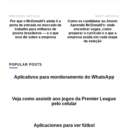
Post
PREVIOUS ARTICLE
NEXT ARTICLE
Por que o McDonald’s ainda é a
Como se candidatar ao Jovem
Navigation
porta de entrada no mercado de
Aprendiz McDonald’s: onde
trabalho para milhares de
encontrar vagas, como
jovens brasileiros — e o que
preparar o currículo e o que a
isso diz sobre a empresa
empresa avalia em cada etapa
da seleção
POPULAR POSTS
Aplicativos para monitoramento do WhatsApp
Veja como assistir aos jogos da Premier League
pelo celular
Aplicaciones para ver fútbol