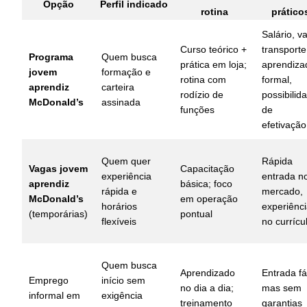
Opção
Perfil indicado
rotina
prático
Salário, va
Curso teórico +
transporte
Programa
Quem busca
prática em loja;
aprendiza
jovem
formação e
rotina com
formal,
aprendiz
carteira
rodízio de
possibilid
McDonald’s
assinada
funções
de
efetivação
Quem quer
Rápida
Vagas jovem
Capacitação
experiência
entrada n
aprendiz
básica; foco
rápida e
mercado,
McDonald’s
em operação
horários
experiênc
(temporárias)
pontual
flexíveis
no currícu
Quem busca
Aprendizado
Entrada fác
Emprego
início sem
no dia a dia;
mas sem
informal em
exigência
treinamento
garantias