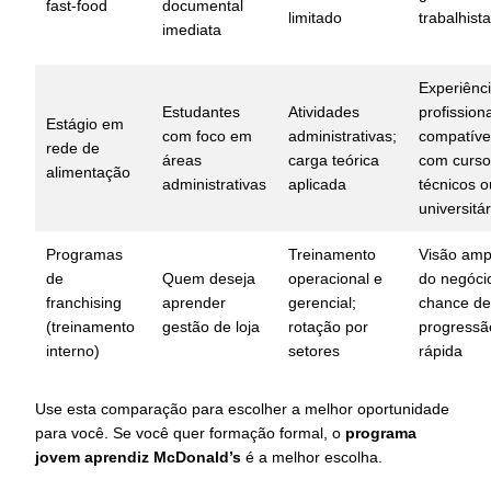
fast-food
documental
limitado
trabalhist
imediata
Experiênc
Estudantes
Atividades
profissiona
Estágio em
com foco em
administrativas;
compatíve
rede de
áreas
carga teórica
com curso
alimentação
administrativas
aplicada
técnicos o
universitár
Programas
Treinamento
Visão amp
de
Quem deseja
operacional e
do negóci
franchising
aprender
gerencial;
chance de
(treinamento
gestão de loja
rotação por
progressã
interno)
setores
rápida
Use esta comparação para escolher a melhor oportunidade
para você. Se você quer formação formal, o
programa
jovem aprendiz McDonald’s
é a melhor escolha.