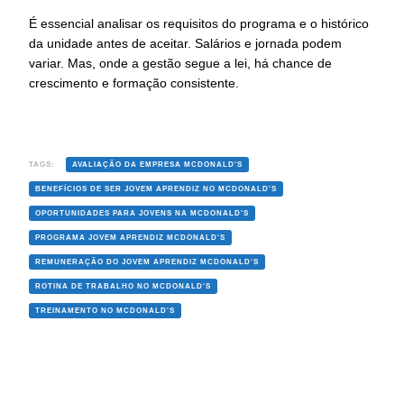
É essencial analisar os requisitos do programa e o histórico
da unidade antes de aceitar. Salários e jornada podem
variar. Mas, onde a gestão segue a lei, há chance de
crescimento e formação consistente.
TAGS:
AVALIAÇÃO DA EMPRESA MCDONALD'S
BENEFÍCIOS DE SER JOVEM APRENDIZ NO MCDONALD'S
OPORTUNIDADES PARA JOVENS NA MCDONALD'S
PROGRAMA JOVEM APRENDIZ MCDONALD'S
REMUNERAÇÃO DO JOVEM APRENDIZ MCDONALD'S
ROTINA DE TRABALHO NO MCDONALD'S
TREINAMENTO NO MCDONALD'S