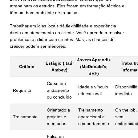
atrapalham os estudos. Eles focam em formação técnica e
têm um bom ambiente de trabalho.
Trabalhar em lojas locais dá flexibilidade e experiência
direta em atendimento ao cliente. Você aprende a resolver
problemas e a lidar com clientes. Mas, as chances de
crescer podem ser menores.
Jovem Aprendiz
Estágio (Itaú,
Trabalh
Critério
(McDonald’s,
Ambev)
Informa
BRF)
Curso em
Idade e vínculo
Disponibili
Requisito
andamento
educacional
imediata
ou concluído
Orientado a
Treinamento
On the job,
Treinamento
projetos e
operacional e
sem
mentorias
comportamento
uniformida
Bolsa ou