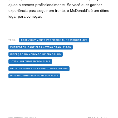
ajuda a crescer profissionalmente. Se você quer ganhar
experiência para seguir em frente, o McDonald’s é um ótimo
lugar para começar.
TAGS:
DESENVOLVIMENTO PROFISSIONAL NO MCDONALD'S
EMPREGABILIDADE PARA JOVENS BRASILEIROS
INSERÇÃO NO MERCADO DE TRABALHO
JOVEM APRENDIZ MCDONALD'S
OPORTUNIDADES DE EMPREGO PARA JOVENS
PRIMEIRO EMPREGO NO MCDONALD'S
PREVIOUS ARTICLE
NEXT ARTICLE