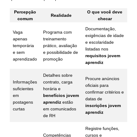
Percepção
O que você deve
Realidade
comum
checar
Documentação,
Vaga
Programa com
exigências de idade
apenas
treinamento
e escolaridade
temporária
prático, avaliação
listadas nos
e sem
e possibilidade de
requisitos jovem
aprendizado
promoção
aprendiz
Detalhes sobre
Procure anúncios
Informações
contrato, carga
oficiais para
suficientes
horária e
confirmar critérios e
em
benefícios jovem
datas de
postagens
aprendiz
estão
inscrições jovem
curtas
em comunicados
aprendiz
de RH
Registre funções,
Competências
cursos e