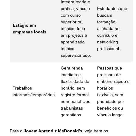
Integra teoria e
prática, vínculo
Estudantes que
com curso
buscam
superior ou
formação
Estágio em
técnico, foco
alinhada ao
empresas locais
em projetos e
currículo e
aprendizado
networking
técnico
profissional.
supervisionado.
Gera renda
Pessoas que
imediata e
precisam de
flexibilidade de
dinheiro rápido e
Trabalhos
horário, sem
horários
informais/temporários
registro formal
flexíveis, sem
nem benefícios
prioridade por
trabalhistas
benefícios ou
garantidos.
vínculo longo.
Para o
Jovem Aprendiz McDonald’s
, veja bem os